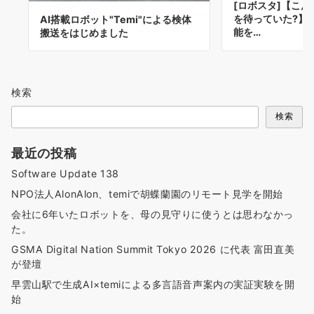
[ロボスタ]【こ
を待っていた?】
AI搭載ロボット"Temi"による検体
能を…
搬送をはじめました
検索
検索
最近の投稿
Software Update 138
NPO法人AlonAlon、temiで胡蝶蘭園のリモート見学を開始
会社に6年いたロボットを、母の見守りに使うとは思わなかっ
た。
GSMA Digital Nation Summit Tokyo 2026 に代表 富田直美
が登壇
早雲山駅で生成AI×temiによる多言語音声案内の実証実験を開
始