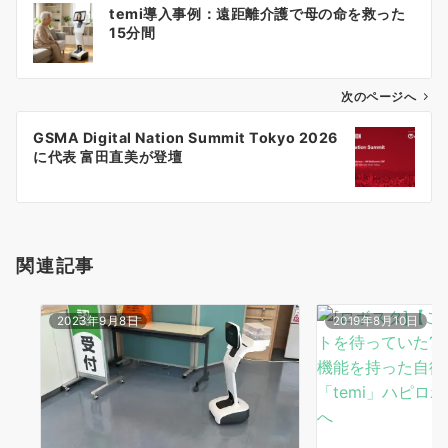
temi導入事例：遠距離介護で母の命を救った
稿
15分間
ナ
ビ
ゲ
次のページへ
ー
GSMA Digital Nation Summit Tokyo 2026
シ
に代表 富田直美が登壇
ョ
ン
関連記事
2023年9月8日
2019年8月10日