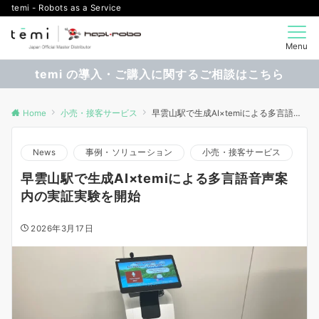
temi - Robots as a Service
Menu
temi の導入・ご購入に関するご相談はこちら
Home
小売・接客サービス
早雲山駅で生成AI×temiによる多言語音声案内の実証実験を開始
News
事例・ソリューション
小売・接客サービス
早雲山駅で生成AI×temiによる多言語音声案
内の実証実験を開始
2026年3月17日