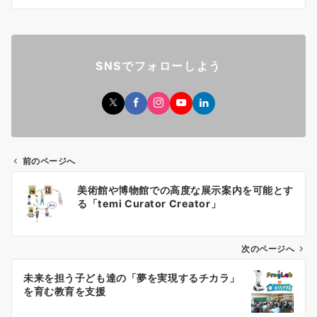
SNSでフォローしよう
前のページへ
投
美術館や博物館での高度な展示案内を可能とす
稿
る「temi Curator Creator」
ナ
ビ
ゲ
次のページへ
ー
未来を担う子ども達の「夢を実現するチカラ」
シ
を育む教育を支援
ョ