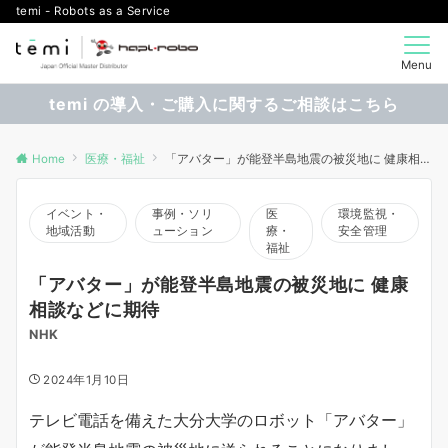
temi - Robots as a Service
Menu
temi の導入・ご購入に関するご相談はこちら
Home
医療・福祉
「アバター」が能登半島地震の被災地に 健康相談などに期待
イベント・
事例・ソリ
医
環境監視・
地域活動
ューション
療・
安全管理
福祉
「アバター」が能登半島地震の被災地に 健康
相談などに期待
NHK
2024年1月10日
テレビ電話を備えた大分大学のロボット「アバター」