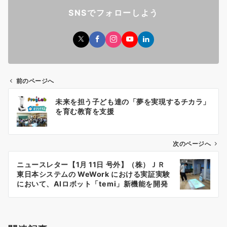
SNSでフォローしよう
前のページへ
投
未来を担う子ども達の「夢を実現するチカラ」
稿
を育む教育を支援
ナ
ビ
ゲ
次のページへ
ー
ニュースレター【1月 11日 号外】（株）ＪＲ
シ
東日本システムの WeWork における実証実験
ョ
において、AIロボット「temi」新機能を開発
ン